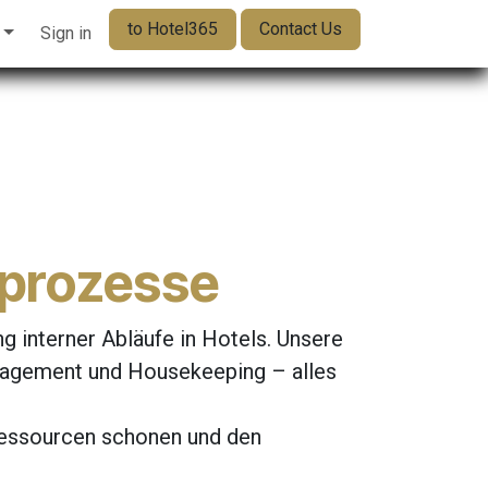
to Hotel365
Contact Us
Sign in
elprozesse
g interner Abläufe in Hotels. Unsere
anagement und Housekeeping – alles
Ressourcen schonen und den